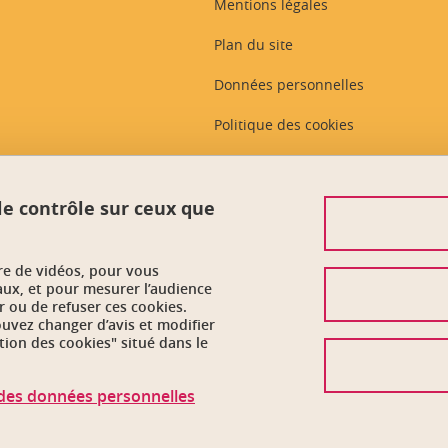
Mentions légales
Plan du site
Données personnelles
Politique des cookies
Gestion des cookies
Plans et contacts
 le contrôle sur ceux que
Intranet des personnels
ure de vidéos, pour vous
Accessibilité : non conforme
aux, et pour mesurer l’audience
 ou de refuser ces cookies.
vez changer d’avis et modifier
tion des cookies" situé dans le
n des données personnelles