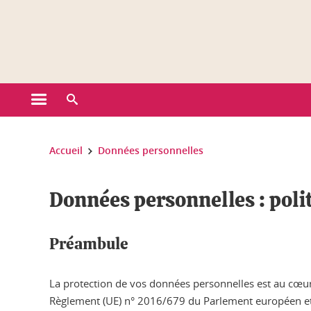
Gestion des cookies
Ouvrir le menu principal
Ouvrir le moteur de recherche
Vous êtes ici :
Accueil
Données personnelles
Données personnelles : polit
Préambule
La protection de vos données personnelles est au cœur 
Règlement (UE) n° 2016/679 du Parlement européen et d