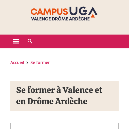
Gestion des cookies
Ouvrir le menu principal
Ouvrir le moteur de recherche
Vous êtes ici :
Accueil
Se former
Se former
Se former à Valence et
en Drôme Ardèche