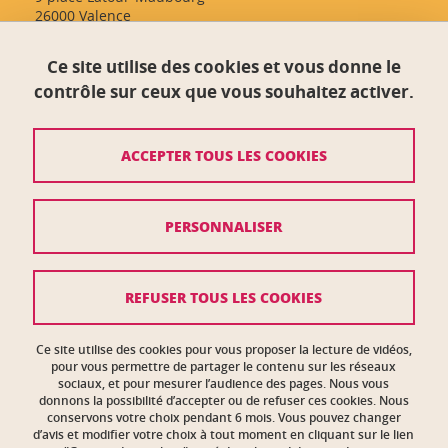
26000 Valence
Ce site utilise des cookies et vous donne le
Crédits
contrôle sur ceux que vous souhaitez activer.
Mentions légales
ACCEPTER TOUS LES COOKIES
Plan du site
Données personnelles
PERSONNALISER
Politique des cookies
Gestion des cookies
REFUSER TOUS LES COOKIES
Plans et contacts
Ce site utilise des cookies pour vous proposer la lecture de vidéos,
Intranet des personnels
pour vous permettre de partager le contenu sur les réseaux
sociaux, et pour mesurer l’audience des pages. Nous vous
donnons la possibilité d’accepter ou de refuser ces cookies. Nous
Accessibilité : non conforme
conservons votre choix pendant 6 mois. Vous pouvez changer
d’avis et modifier votre choix à tout moment en cliquant sur le lien