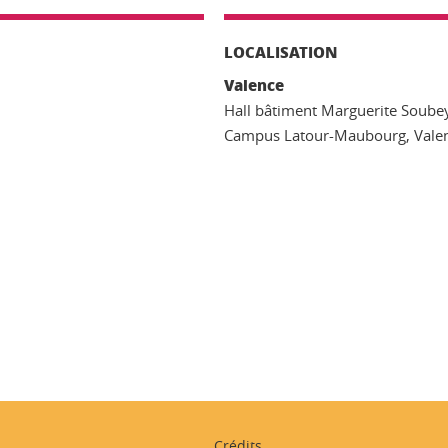
LOCALISATION
Valence
Hall bâtiment Marguerite Soube
Campus Latour-Maubourg, Vale
ook
inkedIn
Crédits