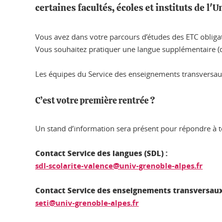
certaines facultés, écoles et instituts de l'
Vous avez dans votre parcours d’études des ETC obligatoi
Vous souhaitez pratiquer une langue supplémentaire (d
Les équipes du Service des enseignements transversaux i
C’est votre première rentrée ?
Un stand d’information sera présent pour répondre à tou
Contact Service des langues (SDL) :
sdl-scolarite-valence@univ-grenoble-alpes.fr
Contact Service des enseignements transversaux i
seti@univ-grenoble-alpes.fr