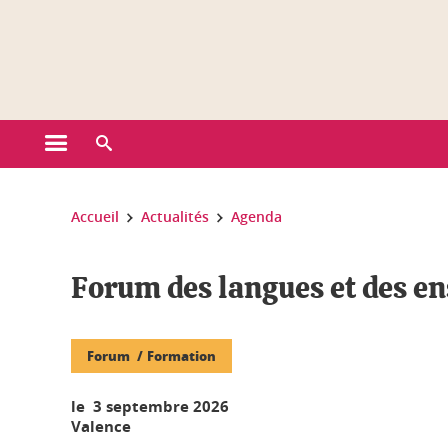
Gestion des cookies
Ouvrir le menu principal
Ouvrir le moteur de recherche
Vous êtes ici :
Accueil
Actualités
Agenda
Forum des langues et des e
Forum
Formation
le 3 septembre 2026
Valence