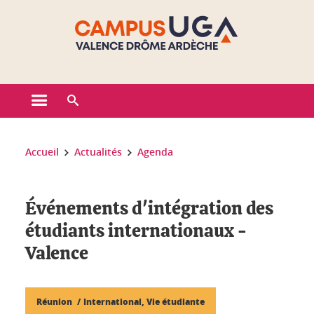
Gestion des cookies
Ouvrir le menu principal
Ouvrir le moteur de recherche
Vous êtes ici :
Accueil
Actualités
Agenda
Événements d'intégration des
étudiants internationaux -
Valence
Réunion
International, Vie étudiante