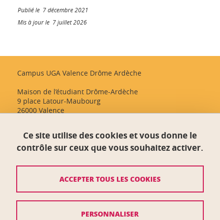
Publié le 7 décembre 2021
Mis à jour le 7 juillet 2026
Campus UGA Valence Drôme Ardèche
Maison de l’étudiant Drôme-Ardèche
9 place Latour-Maubourg
26000 Valence
Ce site utilise des cookies et vous donne le
Crédits
contrôle sur ceux que vous souhaitez activer.
Mentions légales
ACCEPTER TOUS LES COOKIES
Plan du site
Données personnelles
PERSONNALISER