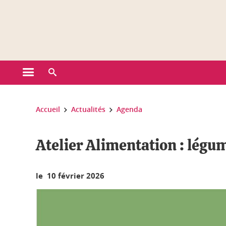
Gestion des cookies
Ouvrir le menu principal
Ouvrir le moteur de recherche
Vous êtes ici :
Accueil
Actualités
Agenda
Atelier Alimentation : légum
le 10 février 2026