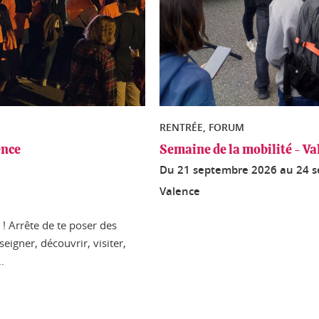
RENTRÉE, FORUM
ence
Semaine de la mobilité - Va
Du
21 septembre 2026
au
24 
Valence
! Arrête de te poser des
seigner, découvrir, visiter,
.