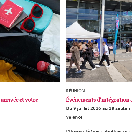
RÉUNION
arrivée et votre
Événements d'intégration d
Du
9 juillet 2026
au
29 septem
Valence
L'Université Grenoble Alpes pro