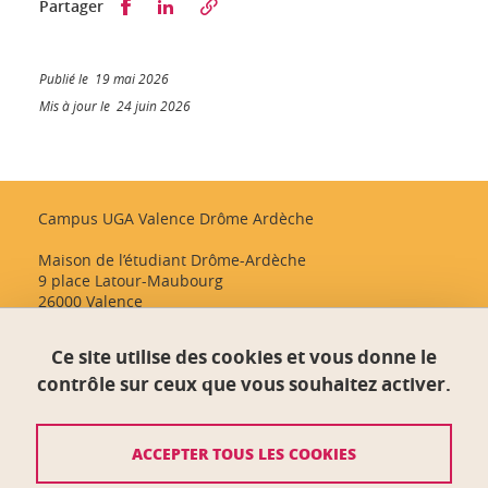
Partager sur Facebook
Partager sur LinkedIn
Partager
Publié le 19 mai 2026
Mis à jour le 24 juin 2026
Campus UGA Valence Drôme Ardèche
Maison de l’étudiant Drôme-Ardèche
9 place Latour-Maubourg
26000 Valence
Ce site utilise des cookies et vous donne le
Crédits
contrôle sur ceux que vous souhaitez activer.
Mentions légales
ACCEPTER TOUS LES COOKIES
Plan du site