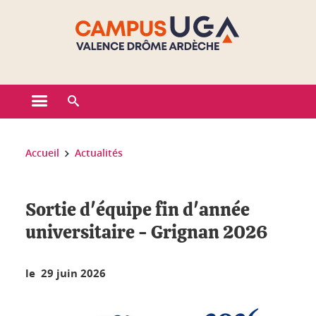
Gestion des cookies
Ouvrir le menu principal
Ouvrir le moteur de recherche
Vous êtes ici :
Accueil
Actualités
Sortie d'équipe fin d'année
universitaire - Grignan 2026
le 29 juin 2026