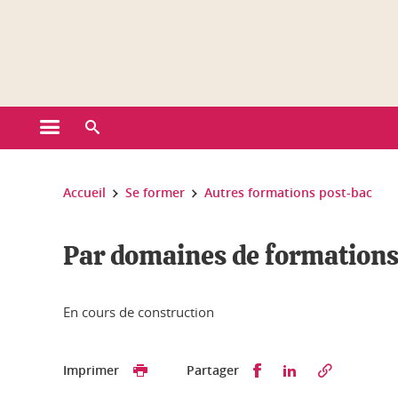
Gestion des cookies
Ouvrir le menu principal
Ouvrir le moteur de recherche
Vous êtes ici :
Accueil
Se former
Autres formations post-bac
Par domaines de formation
En cours de construction
Partager sur Faceb
Partager sur L
Imprimer
Partager