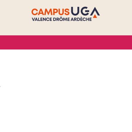
s
ook
inkedIn