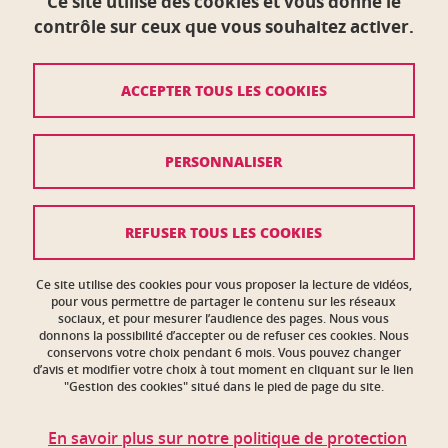
Ce site utilise des cookies et vous donne le
Crédits
contrôle sur ceux que vous souhaitez activer.
Mentions légales
ACCEPTER TOUS LES COOKIES
Plan du site
Données personnelles
PERSONNALISER
Politique des cookies
Gestion des cookies
REFUSER TOUS LES COOKIES
Plans et contacts
Ce site utilise des cookies pour vous proposer la lecture de vidéos,
Intranet des personnels
pour vous permettre de partager le contenu sur les réseaux
sociaux, et pour mesurer l’audience des pages. Nous vous
donnons la possibilité d’accepter ou de refuser ces cookies. Nous
Accessibilité : non conforme
conservons votre choix pendant 6 mois. Vous pouvez changer
d’avis et modifier votre choix à tout moment en cliquant sur le lien
"Gestion des cookies" situé dans le pied de page du site.
En savoir plus sur notre politique de protection