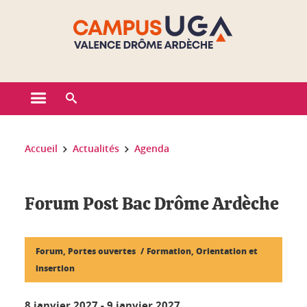
Gestion des cookies
Ouvrir le menu principal
Ouvrir le moteur de recherche
Vous êtes ici :
Accueil
Actualités
Agenda
Forum Post Bac Drôme Ardèche
Forum, Portes ouvertes
Formation, Orientation et
insertion
8 janvier 2027
-
9 janvier 2027