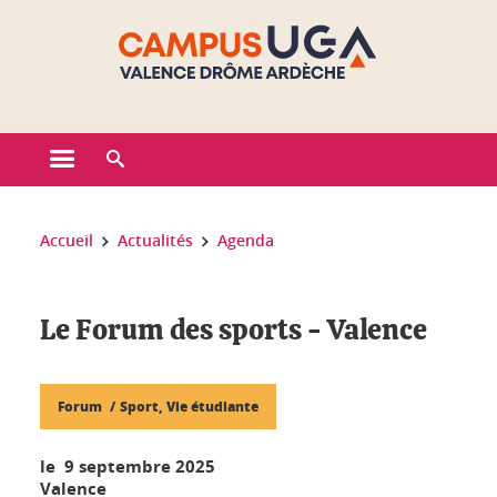
Gestion des cookies
Ouvrir le menu principal
Ouvrir le moteur de recherche
Vous êtes ici :
Accueil
Actualités
Agenda
Le Forum des sports - Valence
Forum
Sport, Vie étudiante
le 9 septembre 2025
Valence