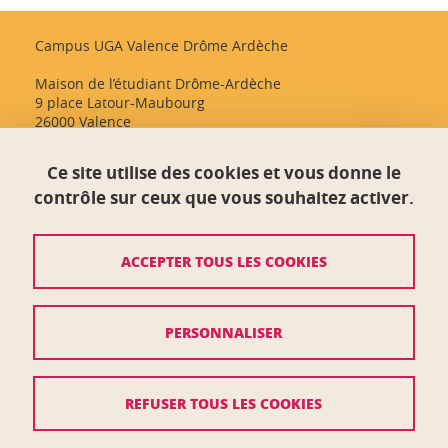
Campus UGA Valence Drôme Ardèche
Maison de l’étudiant Drôme-Ardèche
9 place Latour-Maubourg
26000 Valence
Ce site utilise des cookies et vous donne le
Crédits
contrôle sur ceux que vous souhaitez activer.
Mentions légales
ACCEPTER TOUS LES COOKIES
Plan du site
Données personnelles
PERSONNALISER
Politique des cookies
Gestion des cookies
REFUSER TOUS LES COOKIES
Plans et contacts